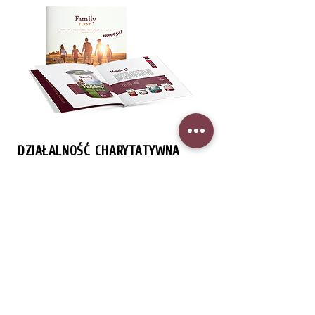
DZIAŁALNOŚĆ CHARYTATYWNA
WESPRZYJ ŚWIAT ZWIERZĄT
ODWIEDŹ NAS NA: