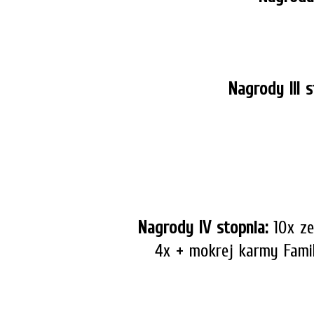
Nagrody III s
Nagrody IV stopnia:
1
0x ze
4x + mokrej karmy Famil