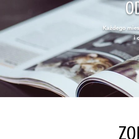
O
Każdego miesi
i
ZO