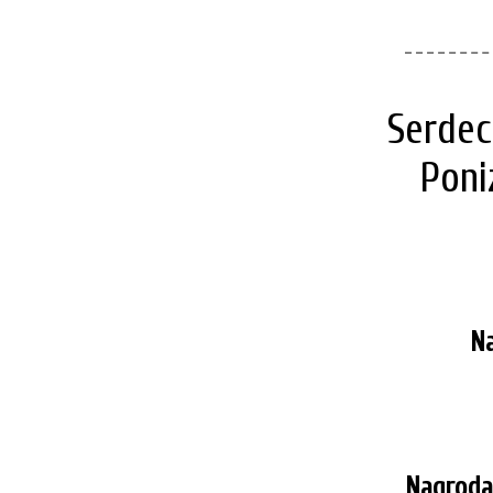
Serdec
Poni
Na
Nagroda 