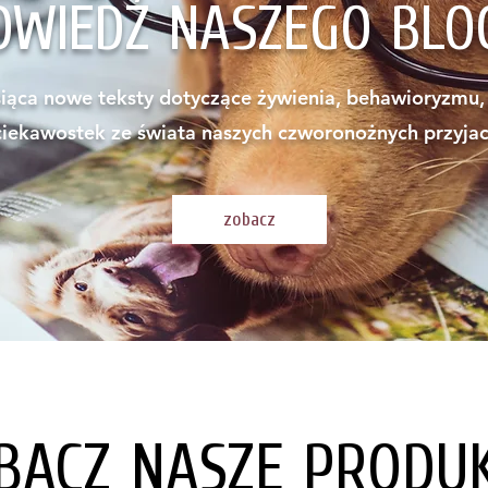
DWIEDŹ NASZEGO BLO
ąca nowe teksty dotyczące żywienia, behawioryzmu, p
 ciekawostek ze świata naszych czworonożnych przyjac
zobacz
BACZ NASZE PRODU