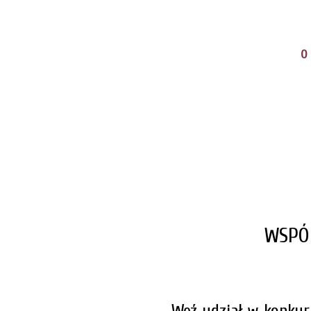
O
WSPÓ
Weź udział w konku