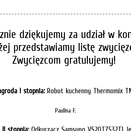
znie dziękujemy za udział w kon
żej przedstawiamy listę zwycię
Zwycięzcom gratulujemy!
groda I stopnia:
Robot kuchenny Thermomix T
Paulina F.
II stopnia:
Odkurzacz Samsung VS20T7532T1 Je