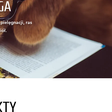
GA
ielęgnacji, ras
iół.
KTY