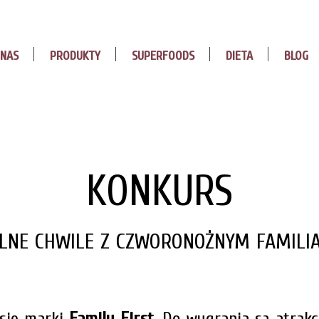
 NAS
PRODUKTY
SUPERFOODS
DIETA
BLOG
KONKURS
LNE CHWILE Z CZWORONOŻNYM FAMILI
rsie marki
Family First
. Do wygrania są atrak