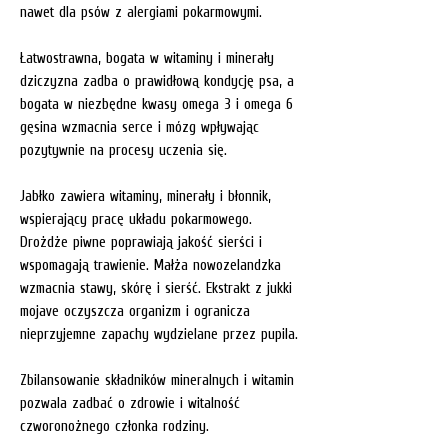
nawet dla psów z alergiami pokarmowymi.
Łatwostrawna, bogata w witaminy i minerały
dziczyzna zadba o prawidłową kondycję psa, a
bogata w niezbędne kwasy omega 3 i omega 6
gęsina wzmacnia serce i mózg wpływając
pozytywnie na procesy uczenia się.
Jabłko zawiera witaminy, minerały i błonnik,
wspierający pracę układu pokarmowego.
Drożdże piwne poprawiają jakość sierści i
wspomagają trawienie. Małża nowozelandzka
wzmacnia stawy, skórę i sierść. Ekstrakt z jukki
mojave oczyszcza organizm i ogranicza
nieprzyjemne zapachy wydzielane przez pupila.
Zbilansowanie składników mineralnych i witamin
pozwala zadbać o zdrowie i witalność
czworonożnego członka rodziny.