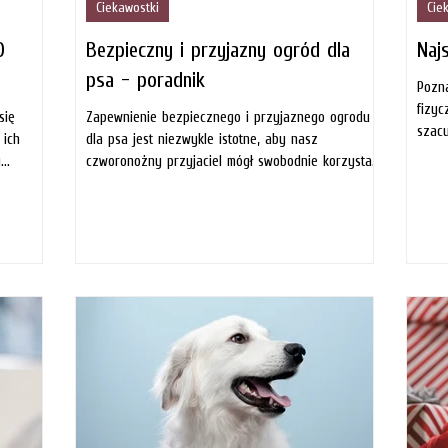
Ciekawostki
Cie
0
Bezpieczny i przyjazny ogród dla
Najs
psa - poradnik
Pozna
fizyc
się
Zapewnienie bezpiecznego i przyjaznego ogrodu
szacu
 ich
dla psa jest niezwykle istotne, aby nasz
..
czworonożny przyjaciel mógł swobodnie korzystać
z...