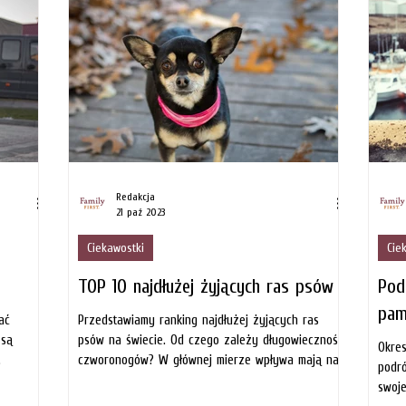
Redakcja
21 paź 2023
Ciekawostki
Cie
TOP 10 najdłużej żyjących ras psów
Pod
pam
ać
Przedstawiamy ranking najdłużej żyjących ras
 są
psów na świecie. Od czego zależy długowieczność
Okres
.
czworonogów? W głównej mierze wpływa mają na...
podró
swoj