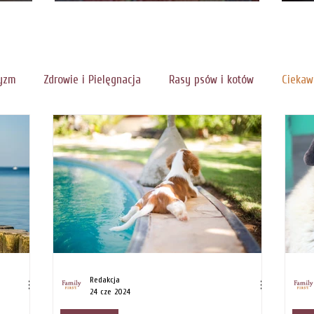
rozpoznać, typy, porady
p
yzm
Zdrowie i Pielęgnacja
Rasy psów i kotów
Ciekaw
Redakcja
24 cze 2024