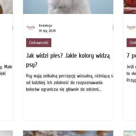
Redakcja
14 sty 2024
Ciekawostki
Cie
Jak widzi pies? Jakie kolory widzą
7 p
psy?
ry. Małe
Jeśli
ięki
to sk
Psy mają unikalną percepcję wizualną, różniącą się
Przyg
od ludzkiej. Ich zdolność do rozpoznawania
kolorów ogranicza się głównie do odcieni...