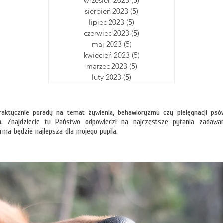
wrzesień 2023
(5)
5 postów
sierpień 2023
(5)
5 postów
lipiec 2023
(5)
5 postów
czerwiec 2023
(5)
5 postów
maj 2023
(5)
5 postów
kwiecień 2023
(5)
5 postów
marzec 2023
(5)
5 postów
luty 2023
(5)
5 postów
aktycznie porady na temat żywienia, behawioryzmu czy pielęgnacji psó
n. Znajdziecie tu Państwo odpowiedzi na najczęstsze pytania zadawa
rma będzie najlepsza dla mojego pupila.