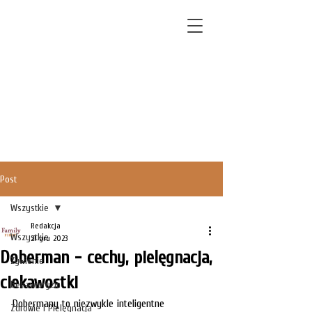
Post
Wszystkie
Redakcja
Wszystkie
21 gru 2023
Doberman - cechy, pielęgnacja,
Żywienie
ciekawostki
Behawioryzm
Dobermany to niezwykle inteligentne 
Zdrowie i Pielęgnacja