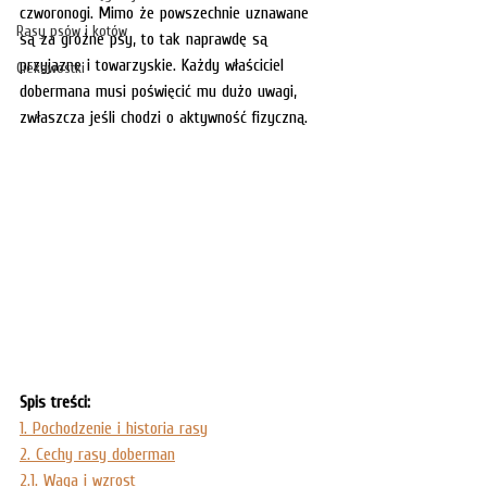
czworonogi. Mimo że powszechnie uznawane 
Rasy psów i kotów
są za groźne psy, to tak naprawdę są 
przyjazne i towarzyskie. Każdy właściciel 
Ciekawostki
dobermana musi poświęcić mu dużo uwagi, 
zwłaszcza jeśli chodzi o aktywność fizyczną. 
Spis treści:
1. Pochodzenie i historia rasy
2. Cechy rasy doberman
2.1. Waga i wzrost