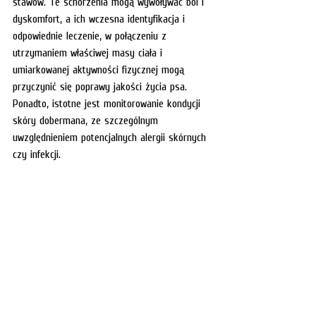
stawów. Te schorzenia mogą wywoływać ból i 
dyskomfort, a ich wczesna identyfikacja i 
odpowiednie leczenie, w połączeniu z 
utrzymaniem właściwej masy ciała i 
umiarkowanej aktywności fizycznej mogą 
przyczynić się poprawy jakości życia psa. 
Ponadto, istotne jest monitorowanie kondycji 
skóry dobermana, ze szczególnym 
uwzględnieniem potencjalnych alergii skórnych 
czy infekcji.