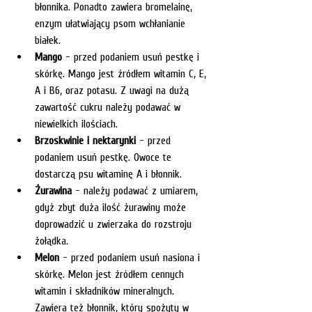
błonnika. Ponadto zawiera bromelainę, 
enzym ułatwiający psom wchłanianie 
białek.
Mango
 - przed podaniem usuń pestkę i 
skórkę. Mango jest źródłem witamin C, E, 
A i B6, oraz potasu. Z uwagi na dużą 
zawartość cukru należy podawać w 
niewielkich ilościach.
Brzoskwinie i nektarynki
 - przed 
podaniem usuń pestkę. Owoce te 
dostarczą psu witaminę A i błonnik.
Żurawina
 - należy podawać z umiarem, 
gdyż zbyt duża ilość żurawiny może 
doprowadzić u zwierzaka do rozstroju 
żołądka.
Melon
 - przed podaniem usuń nasiona i 
skórkę. Melon jest źródłem cennych 
witamin i składników mineralnych. 
Zawiera też błonnik, który spożyty w 