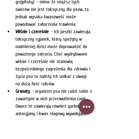
grejpfruty) – mimo że miąższ tych 
owoców nie jest toksyczny dla psów, to 
jednak wysoka kwasowość może 
powodować zaburzenia trawienia.
Wiśnie i czereśnie
 - ich pestki zawierają 
toksyczny cyjanek, który spożyty w 
nadmiernej ilości może doprowadzić do 
poważnego zatrucia. Choć wydrylowane 
wiśnie i czereśnie nie stanowią 
bezpośredniego zagrożenia dla zdrowia i 
życia psa to należy ich unikać z uwagi 
na dużą ilość cukrów.
Granaty
 - organizm psa nie radzi sobie z 
zawartymi w nich przeciwutleniaczami. 
Owoce te zawierają również garbniki, 
antocyjany i kwas elagowy wywołujące 
ból brzucha i biegunki.