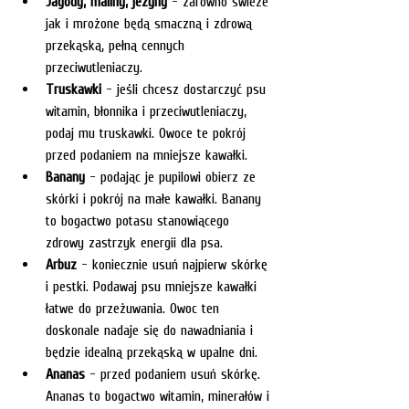
Jagody, maliny, jeżyny
 - zarówno świeże 
jak i mrożone będą smaczną i zdrową 
przekąską, pełną cennych 
przeciwutleniaczy.
Truskawki
 - jeśli chcesz dostarczyć psu 
witamin, błonnika i przeciwutleniaczy, 
podaj mu truskawki. Owoce te pokrój 
przed podaniem na mniejsze kawałki.
Banany
 - podając je pupilowi obierz ze 
skórki i pokrój na małe kawałki. Banany 
to bogactwo potasu stanowiącego 
zdrowy zastrzyk energii dla psa.
Arbuz
 - koniecznie usuń najpierw skórkę 
i pestki. Podawaj psu mniejsze kawałki 
łatwe do przeżuwania. Owoc ten 
doskonale nadaje się do nawadniania i 
będzie idealną przekąską w upalne dni.
Ananas
 - przed podaniem usuń skórkę. 
Ananas to bogactwo witamin, minerałów i 