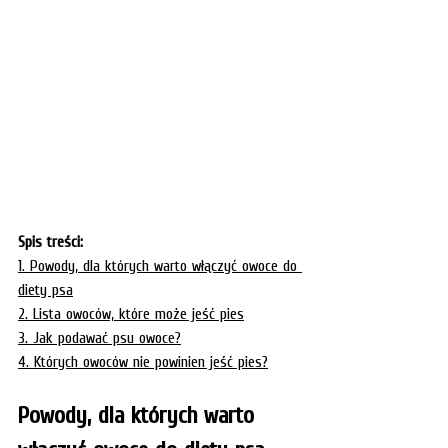
Spis treści:
1. Powody, dla których warto włączyć owoce do 
diety psa
2. Lista owoców, które może jeść pies
3. Jak podawać psu owoce?
4. Których owoców nie powinien jeść pies?
Powody, dla których warto 