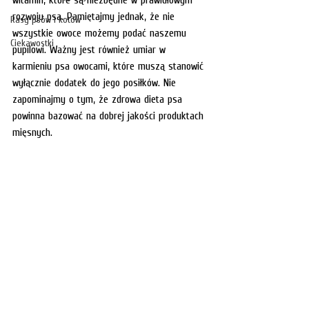
rozwoju psa. Pamiętajmy jednak, że nie 
Rasy psów i kotów
wszystkie owoce możemy podać naszemu 
Ciekawostki
pupilowi. Ważny jest również umiar w 
karmieniu psa owocami, które muszą stanowić 
wyłącznie dodatek do jego posiłków. Nie 
zapominajmy o tym, że zdrowa dieta psa 
powinna bazować na dobrej jakości produktach 
mięsnych.