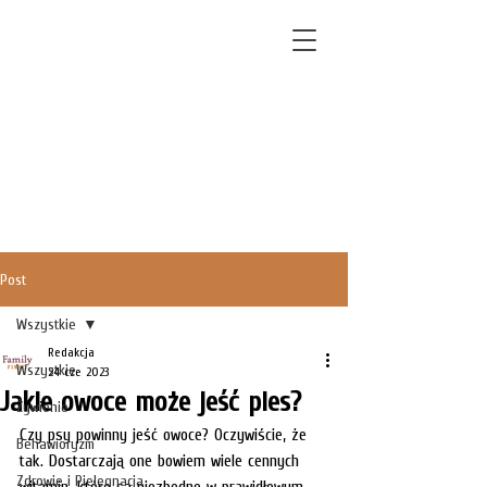
Post
Wszystkie
Redakcja
Wszystkie
24 cze 2023
Jakie owoce może jeść pies?
Żywienie
Czy psy powinny jeść owoce? Oczywiście, że 
Behawioryzm
tak. Dostarczają one bowiem wiele cennych 
Zdrowie i Pielęgnacja
witamin, które są niezbędne w prawidłowym 