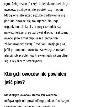
tym, żeby usuwać części niejadalne niektórych 
owoców, pozbywać się pestek czy nasion. 
Mogą one stwarzać ryzyko zadławienia się 
psa lub okazać się toksyczne dla jego 
organizmu. Umiar i zdrowy rozsądek są 
najważniejsze przy zdrowej diecie. Traktujmy 
owoce jako smakołyk, a nie zamiennik 
zbilansowanej diety. Obserwuj swojego psa, 
jeśli po podaniu owoców zauważysz oznaki 
alergii lub problemów trawiennych skonsultuj 
się z lekarzem weterynarii.
Których owoców nie powinien 
jeść pies?
Niektórych owoców mimo ich walorów 
odżywczych nie powinniśmy podawać naszym 
czworonogom z uwagi na zawartość 