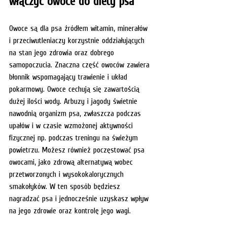
włączyć owoce do diety psa
Owoce są dla psa źródłem witamin, minerałów 
i przeciwutleniaczy korzystnie oddziałujących 
na stan jego zdrowia oraz dobrego 
samopoczucia. Znaczna część owoców zawiera 
błonnik wspomagający trawienie i układ 
pokarmowy. Owoce cechują się zawartością 
dużej ilości wody. Arbuzy i jagody świetnie 
nawodnią organizm psa, zwłaszcza podczas 
upałów i w czasie wzmożonej aktywności 
fizycznej np. podczas treningu na świeżym 
powietrzu. Możesz również poczęstować psa 
owocami, jako zdrową alternatywą wobec 
przetworzonych i wysokokalorycznych 
smakołyków. W ten sposób będziesz 
nagradzać psa i jednocześnie uzyskasz wpływ 
na jego zdrowie oraz kontrolę jego wagi.