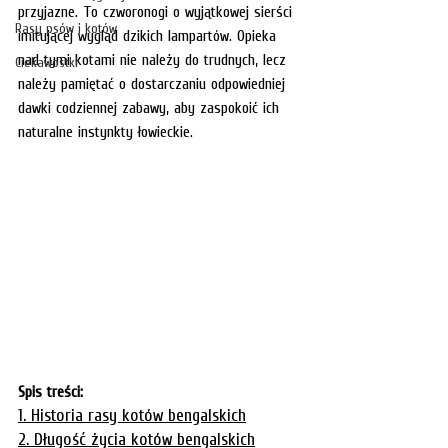
przyjazne. To czworonogi o wyjątkowej sierści 
Rasy psów i kotów
imitującej wygląd dzikich lampartów. Opieka 
nad tymi kotami nie należy do trudnych, lecz 
Ciekawostki
należy pamiętać o dostarczaniu odpowiedniej 
dawki codziennej zabawy, aby zaspokoić ich 
naturalne instynkty łowieckie. 
Spis treści:
1. Historia rasy kotów bengalskich
2. Długość życia kotów bengalskich