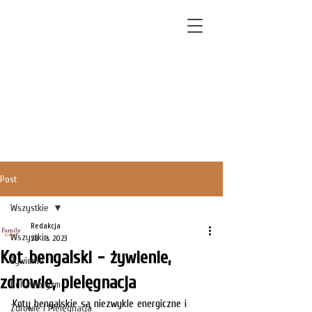
Post
Wszystkie
Redakcja
Wszystkie
28 lis 2023
Kot bengalski - żywienie,
Żywienie
zdrowie, pielęgnacja
Behawioryzm
Koty bengalskie są niezwykle energiczne i 
Zdrowie i Pielęgnacja