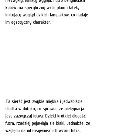
niezwykły, lśniący wygląd. Futro bengalskich 
kotów ma specyficzny wzór plam i łatek, 
imitujący wygląd dzikich lampartów, co nadaje 
im egzotyczny charakter.
Ta sierść jest zwykle miękka i jedwabiście 
gładka w dotyku, co sprawia, że pielęgnacja 
jest zazwyczaj łatwa. Dzięki krótkiej długości 
futra, rzadziej pojawiają się kłaki. Jednakże, ze 
względu na intensywność ich wzoru futra, 