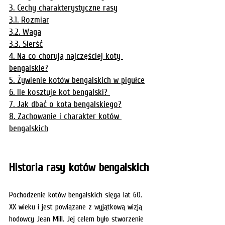
3. Cechy charakterystyczne rasy
3.1. Rozmiar
3.2. Waga
3.3. Sierść
4. Na co chorują najczęściej koty 
bengalskie?
5. Żywienie kotów bengalskich w pigułce
6. Ile kosztuje kot bengalski? 
7. Jak dbać o kota bengalskiego?
8. Zachowanie i charakter kotów 
bengalskich
Historia rasy kotów bengalskich
Pochodzenie kotów bengalskich sięga lat 60. 
XX wieku i jest powiązane z wyjątkową wizją 
hodowcy Jean Mill. Jej celem było stworzenie 