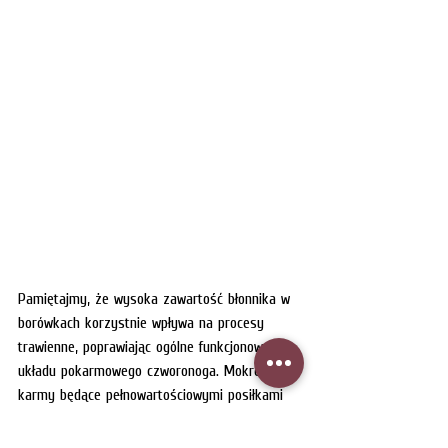
Pamiętajmy, że wysoka zawartość błonnika w 
borówkach korzystnie wpływa na procesy 
trawienne, poprawiając ogólne funkcjonowanie 
układu pokarmowego czworonoga. Mokre 
karmy będące pełnowartościowymi posiłkami 
powinny być szczególnie atrakcyjne dla tych 
właścicieli psów, którzy pragną zapewnić 