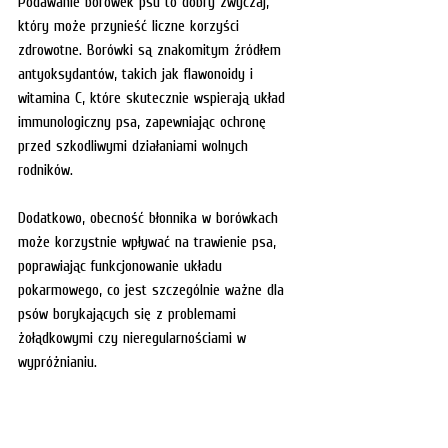
Podawanie borówek psu to dobry zwyczaj, 
który może przynieść liczne korzyści 
zdrowotne. Borówki są znakomitym źródłem 
antyoksydantów, takich jak flawonoidy i 
witamina C, które skutecznie wspierają układ 
immunologiczny psa, zapewniając ochronę 
przed szkodliwymi działaniami wolnych 
rodników.
Dodatkowo, obecność błonnika w borówkach 
może korzystnie wpływać na trawienie psa, 
poprawiając funkcjonowanie układu 
pokarmowego, co jest szczególnie ważne dla 
psów borykających się z problemami 
żołądkowymi czy nieregularnościami w 
wypróżnianiu.