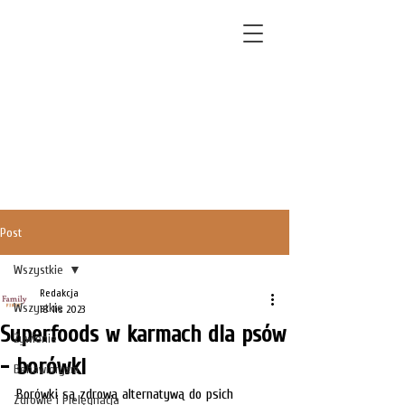
Post
Wszystkie
Redakcja
Wszystkie
18 lis 2023
Superfoods w karmach dla psów
Żywienie
- borówki
Behawioryzm
Borówki są zdrową alternatywą do psich 
Zdrowie i Pielęgnacja