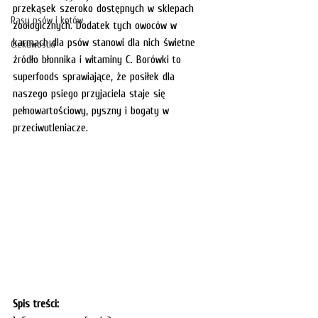
przekąsek szeroko dostępnych w sklepach 
Rasy psów i kotów
zoologicznych. Dodatek tych owoców w 
karmach dla psów stanowi dla nich świetne 
Ciekawostki
źródło błonnika i witaminy C. Borówki to 
superfoods sprawiające, że posiłek dla 
naszego psiego przyjaciela staje się 
pełnowartościowy, pyszny i bogaty w 
przeciwutleniacze. 
Spis treści: