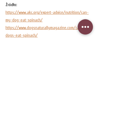
Źródło:
https://www.akc.org/expert-advice/nutrition/can-
my-dog-eat-spinach/
https://www.dogsnaturallymagazine.com/can-
dogs-eat-spinach/
Żywienie
Zobacz wszystkie
Powiązane posty