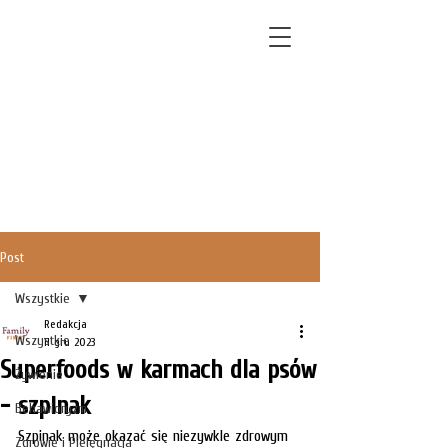
Post
Wszystkie
Redakcja
Wszystkie
11 gru 2023
Superfoods w karmach dla psów
Żywienie
- szpinak
Behawioryzm
Szpinak może okazać się niezywkle zdrowym 
Zdrowie i Pielęgnacja