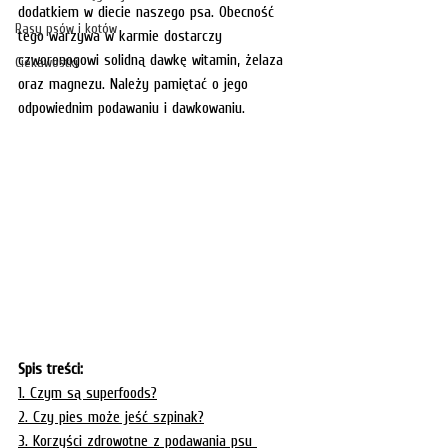
dodatkiem w diecie naszego psa. Obecność 
Rasy psów i kotów
tego warzywa w karmie dostarczy 
czworonogowi solidną dawkę witamin, żelaza 
Ciekawostki
oraz magnezu. Należy pamiętać o jego 
odpowiednim podawaniu i dawkowaniu. 
Spis treści:
1. 
Czym są superfoods?
2. 
Czy pies może jeść szpinak?
3. 
Korzyści zdrowotne z podawania psu 