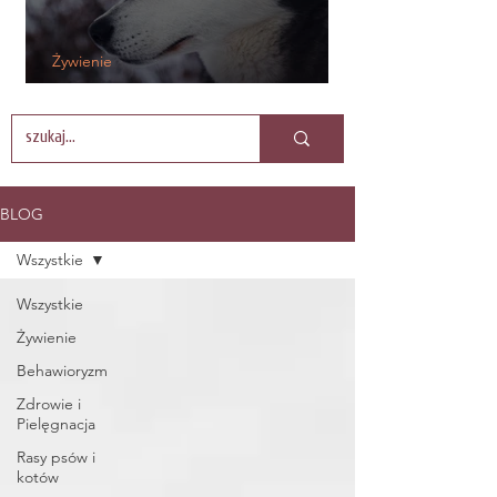
Żywienie
5 zalet mokrych karm dla psów
BLOG
Wszystkie
Wszystkie
Żywienie
Behawioryzm
Zdrowie i
Pielęgnacja
Rasy psów i
kotów