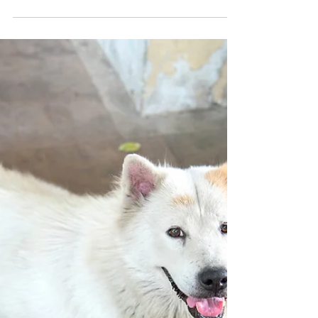
Pchły u psa - jak się pozbyć pcheł?
Znajdujące się na ciele psa pchły to ważny problem,
którego z pewnością nie można bagatelizować i należy
podjąć zdecydowane kroki, aby...