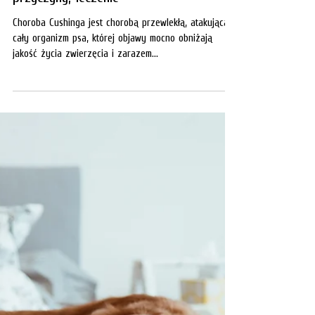
Redakcja
5 kwi 2023
Zdrowie i Pielęgnacja
Choroba Cushinga u psów - objawy,
przyczyny, leczenie
Choroba Cushinga jest chorobą przewlekłą, atakującą
cały organizm psa, której objawy mocno obniżają
jakość życia zwierzęcia i zarazem...