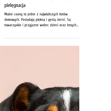
Redakcja
22 kwi 2023
Rasy psów i kotów
Maine coon - charakter, zdrowie,
pielęgnacja
Maine coony to jedne z największych kotów
domowych. Posiadają piękną i gęstą sierść. Są
towarzyskie i przyjazne wobec dzieci oraz innych...