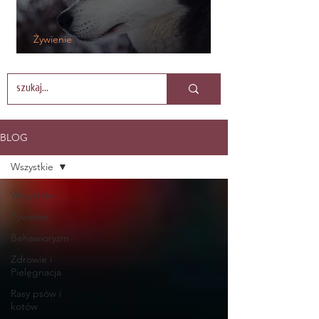
Żywienie
5 zalet mokrych karm dla psów
BLOG
Wszystkie
Wszystkie
Żywienie
Behawioryzm
Zdrowie i
Pielęgnacja
Rasy psów i
kotów